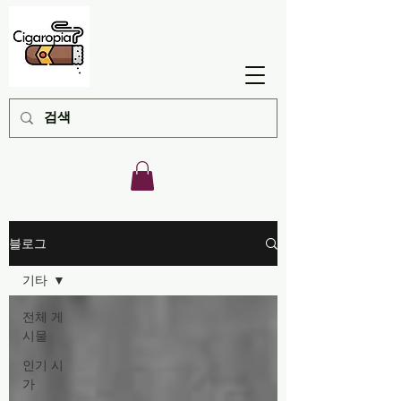
블로그
기타
전체 게
시물
인기 시
가