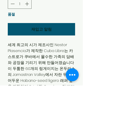
품절
재입고 알림
세계 최고의 시가 제조사인 Nestor
Plasencia가 제작한 Cuba Libre는 카
스트로가 쿠바에서 몰수한 가족의 담배
와 공장을 기리기 위해 만들어졌습니다
이 두툼한 60개의 링게이지는 온두라스
의 Jamastran Valley에서 자란 두껍고
어두운 Habano-seed ligero 래퍼 잎
을 자랑하며 Esteli와 Condega의 100%
쿠바 종자 ligero 롱 필러의 강력한 블렌
드 위에 있습니다. 또한 두 개의 바인더,
즉 하바노 잎과 향긋한 코스타리카 잎으
로 만들어 졌습니다