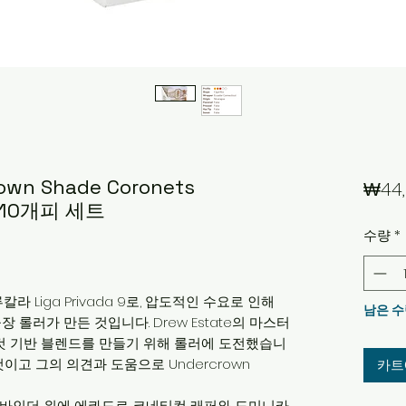
rown Shade Coronets
₩44,
32) 10개피 세트
수량
*
블루칼라 Liga Privada 9로, 압도적인 수요로 인해
남은 수
공장 롤러가 만든 것입니다. Drew Estate의 마스터
코네티컷 기반 블렌드를 만들기 위해 롤러에 도전했습니
이고 그의 의견과 도움으로 Undercrown
카트
마트라 바인더 위에 에콰도르 코네티컷 래퍼와 도미니카