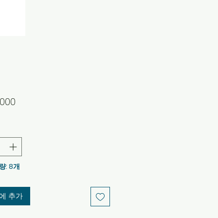
가
000
격
량: 8개
에 추가