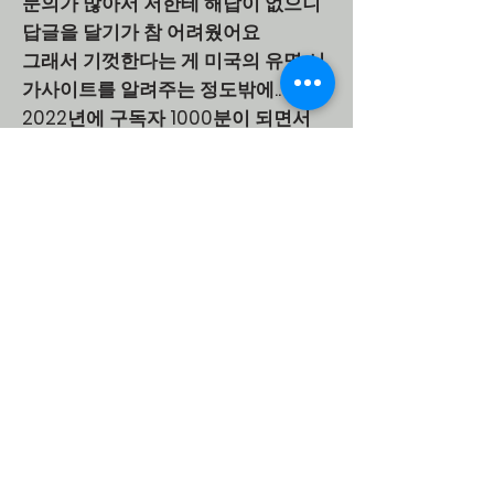
문의가 많아서 저한테 해답이 없으니
답글을 달기가 참 어려웠어요
그래서 기껏한다는 게 미국의 유명 시
가사이트를 알려주는 정도밖에..
2022년에 구독자 1000분이 되면서
저도 뭔가 보답을 해야 겠다는 생각에
시가로피아를 생각해 냈습니다
🍃저렴하고 🍃편하고 🍃자유스러운,
🍃사랑받는 시가 사이트를 만들어 보
자.
이 4가지를 지키면서 이 공간을 동호
회 사이트같이 운영되었으면 합니다
앞으로 부담없이 조언도 해 주시고 도
움도 서로 아끼지 않는 따스함으로 가
득하길 바랍니다
👨‍❤️‍💋‍👨구독자이자 고객이신 여러분!!!
우리같이 더 좋은 유튜브채널과 시가