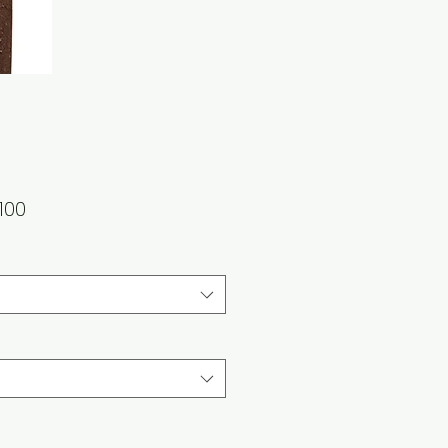
가
100
격