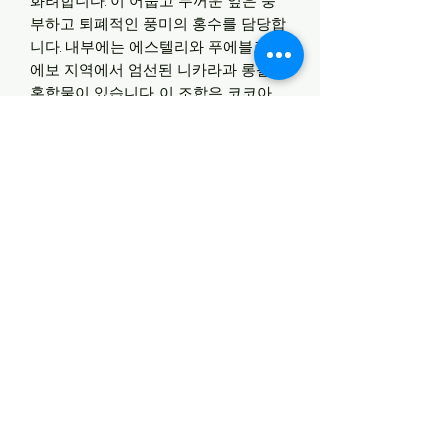
화려합니다. 이 어둡고 두꺼운 잎은 풍
부하고 퇴폐적인 풍미의 홍수를 담당합
니다. 내부에는 에스텔리와 푸에블로 누
에보 지역에서 엄선된 니카라과 롱필러
혼합물이 있습니다. 이 조합은 코코아,
흙, 향신료, 단맛, 길고 만족스러운 여운
을 포함한 다양한 풍미를 만들어냅니다.
매끄럽고 균형 잡히고 복잡한 Exodus
1959 '50 Years'는 유명한 Torano 가족
의 또 다른 훌륭한 작품입니다.
Carlos Torano Exodus 1959 '50
Years'는 93점이라는 높은 평가를 받았
습니다.
반품및 환불
해외 배송이며 포장이나 취급에 매우 까
배송정보
다로운 과정을 거쳐야 함으로 반품이
불가 합니다
주문을 하실 때는 주민번호나 통관번호
구매시 심사숙고 해 주시길 바라며 구매
세금 납부 안내