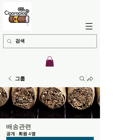
그룹
배송관련
공개
·
회원 4명