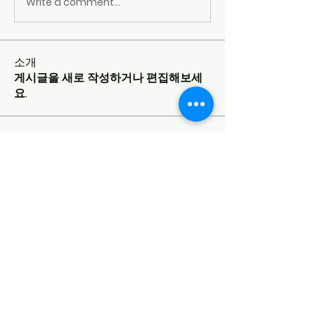
Write a comment...
소개
게시글을 새로 작성하거나 편집해보세
요.
명
Atharva Inamke07
팔로우
Sneha Kinholkar
팔로우
권 박
팔로우
Cigaropia
팔로우
전체 회원 보기(4명)