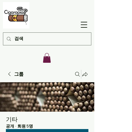
그룹
기타
공개
·
회원 5명