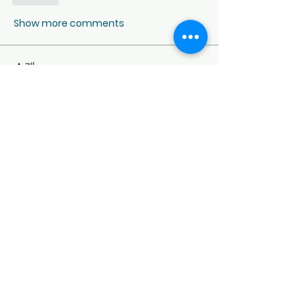
Show more comments
소개
환영합니다! 게시판을 둘러보고 게시물
을 추가해보세요.
명
Cigaropia
팔로우
soniya kale
팔로우
manish choudhary
팔로우
지훈 김
팔로우
Nikhil Marketysers
팔로우
전체 회원 보기(5명)