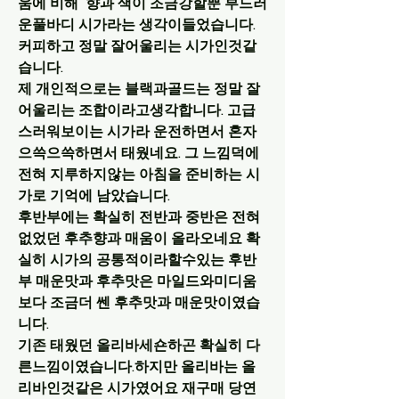
움에 비해  향과 색이 조금강할뿐 부드러
운풀바디 시가라는 생각이들었습니다.
커피하고 정말 잘어울리는 시가인것같
습니다.
제 개인적으로는 블랙과골드는 정말 잘
어울리는 조합이라고생각합니다. 고급
스러워보이는 시가라 운전하면서 혼자 
으쓱으쓱하면서 태웠네요. 그 느낌덕에 
전혀 지루하지않는 아침을 준비하는 시
가로 기억에 남았습니다.
후반부에는 확실히 전반과 중반은 전혀
없었던 후추향과 매움이 올라오네요 확
실히 시가의 공통적이라할수있는 후반
부 매운맛과 후추맛은 마일드와미디움 
보다 조금더 쎈 후추맛과 매운맛이였습
니다.
기존 태웠던 올리바세숀하곤 확실히 다
른느낌이였습니다.하지만 올리바는 올
리바인것같은 시가였어요 재구매 당연