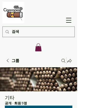
그룹
기타
공개
·
회원 5명