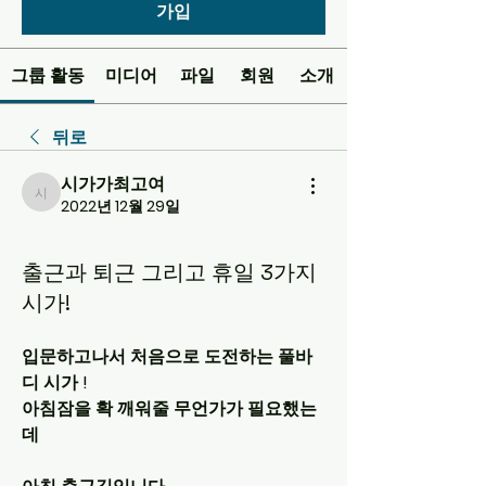
가입
그룹 활동
미디어
파일
회원
소개
뒤로
시가가최고여
시가가최고여
2022년 12월 29일
출근과 퇴근 그리고 휴일 3가지
시가!
입문하고나서 처음으로 도전하는 풀바
디 시가 !
아침잠을 확 깨워줄 무언가가 필요했는
데  