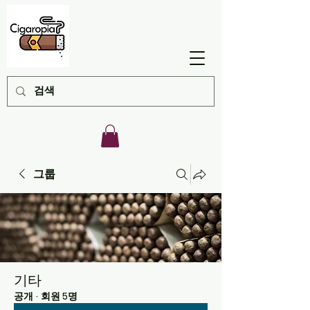
그룹
기타
공개
·
회원 5명