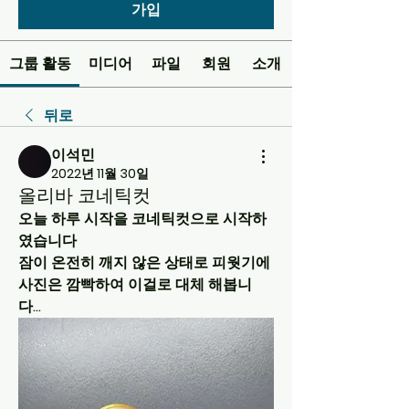
가입
그룹 활동
미디어
파일
회원
소개
뒤로
이석민
2022년 11월 30일
올리바 코네틱컷
오늘 하루 시작을 코네틱컷으로 시작하
였습니다
잠이 온전히 깨지 않은 상태로 피웟기에 
사진은 깜빡하여 이걸로 대체 해봅니
다...