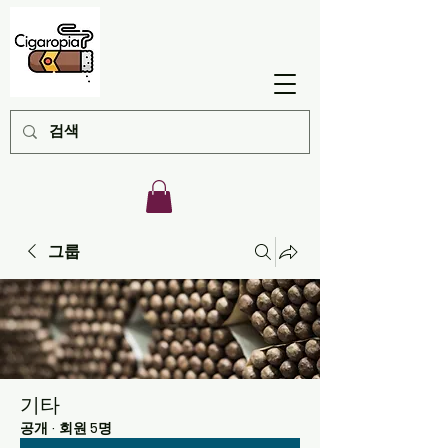
그룹
기타
공개
·
회원 5명