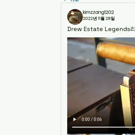
kimzzang1202
2022년 11월 28일
Drew Estate Legen