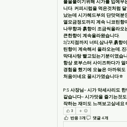
불을붙이기위해 시가를 입에무는순
니다. 커피시럽을 먹은것처럼 달
났는데 시가헤드부의 단맛덕분인
열모금정도까지 계속 니코틴향이
나무향과 흙향이 조금씩올라오는
큰한향이 계속올라왔습니다.
3/2지점까지 너티,삼나무,흙향
틴향이 계속해서 올라오는데..
막대사탕 빨고있는기분이였습니
항상 로부스터 사이즈하다가 얼
경험을 했기에 오늘은 아까워도
처음이네요 꿀시가였습니다ㅎ
P.S 사장님~ 시가 악세사리도
같습니다~ 시가맛을 즐기는것도
작하는 재미도 느껴보고싶네요
3
반응 3개
댓글 4개