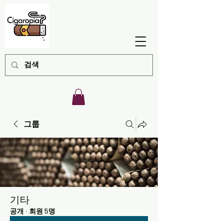
그룹
기타
공개
·
회원 5명