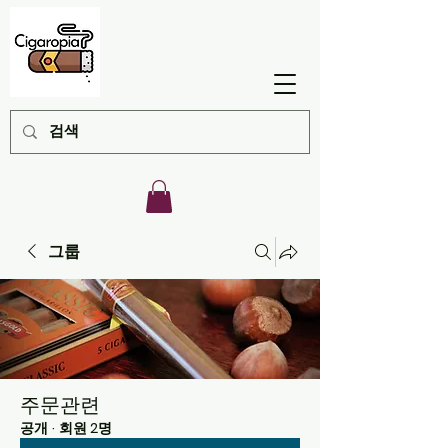
그룹
주문관련
공개
·
회원 2명