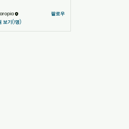
aropia
팔로우
 보기(1명)